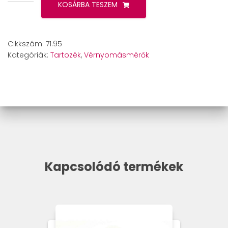
BM
KOSÁRBA TESZEM
28
/
40
Cikkszám:
71.95
/
Kategóriák:
Tartozék
,
Vérnyomásmérők
44
/
45
/
49
/
55
/
58
/
Kapcsolódó termékek
60
/
65
/
75
/