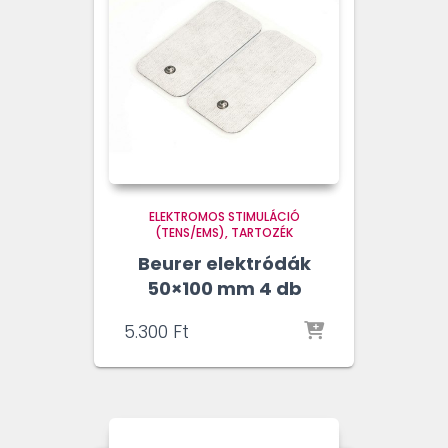
77
adapter
mennyiség
ELEKTROMOS STIMULÁCIÓ
(TENS/EMS)
TARTOZÉK
Beurer elektródák
50×100 mm 4 db
5.300
Ft