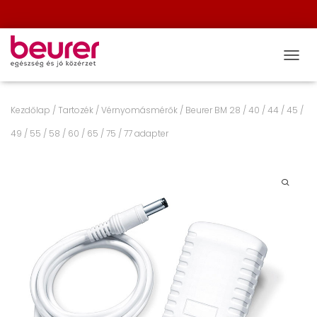
NAVIG
Kezdőlap
/
Tartozék
/
Vérnyomásmérők
/ Beurer BM 28 / 40 / 44 / 45 /
49 / 55 / 58 / 60 / 65 / 75 / 77 adapter