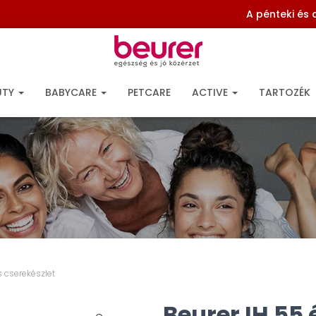
A pénteki és
UTY
BABYCARE
PETCARE
ACTIVE
TARTOZÉK
s cserekészlet
Beurer IH 55 