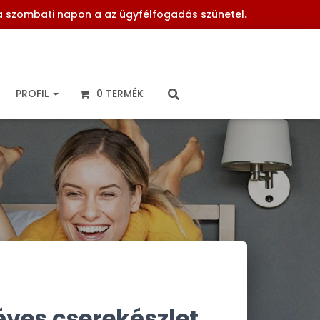
 a szombati napon a az ügyfélfogadás szünetel
.
PROFIL
0 TERMÉK
éves cserekészlet