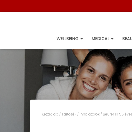
WELLBEING
MEDICAL
BEA
Kezdőlap
/
Tartozék
/
Inhalátorok
/ Beurer IH 55 éve