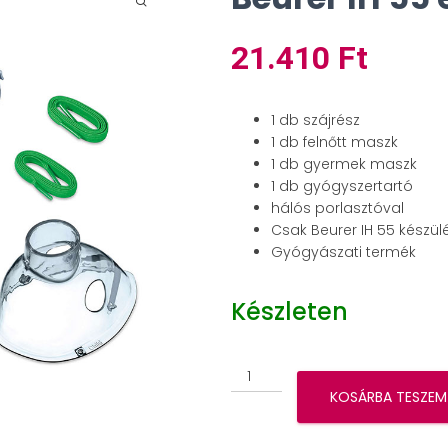
21.410
Ft
1 db szájrész
1 db felnőtt maszk
1 db gyermek maszk
1 db gyógyszertartó
hálós porlasztóval
Csak Beurer IH 55 készül
Gyógyászati termék
Készleten
Beurer
IH
KOSÁRBA TESZEM
55
éves