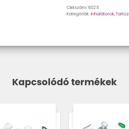
cserekészlet
Cikkszám:
602.11
mennyiség
Kategóriák:
Inhalátorok
,
Tartoz
Kapcsolódó termékek