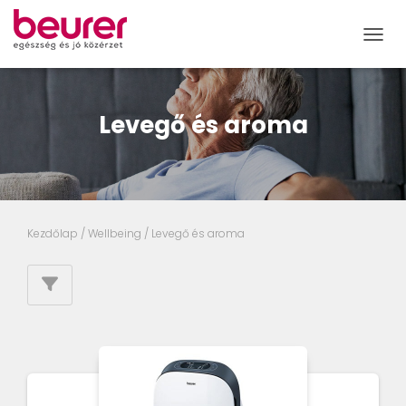
NAVIG
Levegő és aroma
Kezdőlap
/
Wellbeing
/ Levegő és aroma