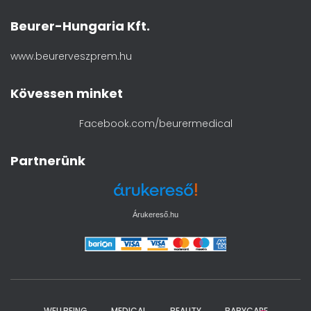
Beurer-Hungaria Kft.
www.beurerveszprem.hu
Kövessen minket
Facebook.com/beurermedical
Partnerünk
Árukereső.hu
WELLBEING
MEDICAL
BEAUTY
BABYCARE