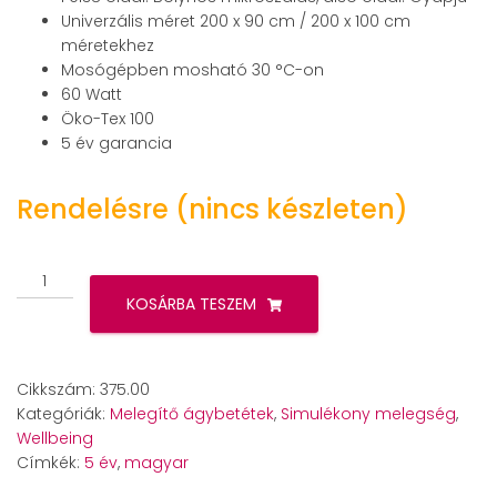
Univerzális méret 200 x 90 cm / 200 x 100 cm
méretekhez
Mosógépben mosható 30 °C-on
60 Watt
Öko-Tex 100
5 év garancia
Rendelésre (nincs készleten)
Beurer
UB
KOSÁRBA TESZEM
100
gumis
melegítő
Cikkszám:
375.00
ágybetét
Kategóriák:
Melegítő ágybetétek
,
Simulékony melegség
,
mennyiség
Wellbeing
Címkék:
5 év
,
magyar