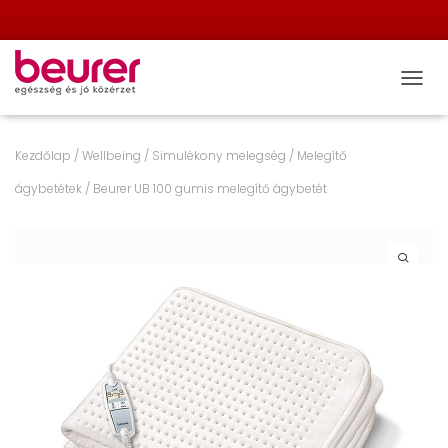
NAVIG
Kezdőlap
/
Wellbeing
/
Simulékony melegség
/
Melegítő
ágybetétek
/ Beurer UB 100 gumis melegítő ágybetét