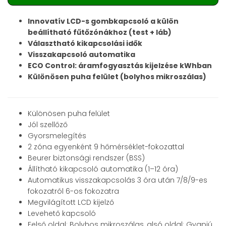
Innovatív LCD-s gombkapcsoló a külön
beállítható fűtőzónákhoz (test + láb)
Választható kikapcsolási idők
Visszakapcsoló automatika
ECO Control: áramfogyasztás kijelzése kWhban
Különösen puha felület (bolyhos mikroszálas)
Különösen puha felület
Jól szellőző
Gyorsmelegítés
2 zóna egyenként 9 hőmérséklet-fokozattal
Beurer biztonsági rendszer (BSS)
Állítható kikapcsoló automatika (1–12 óra)
Automatikus visszakapcsolás 3 óra után 7/8/9-es
fokozatról 6-os fokozatra
Megvilágított LCD kijelző
Levehető kapcsoló
Felső oldal: Bolyhos mikroszálas, alsó oldal: Gyapjú