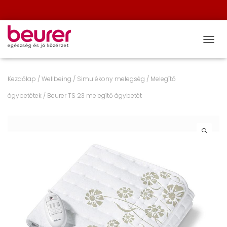
NAVIG
Kezdőlap
/
Wellbeing
/
Simulékony melegség
/
Melegítő
ágybetétek
/ Beurer TS 23 melegítő ágybetét