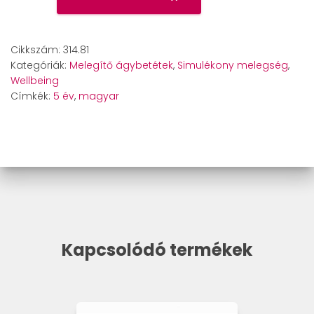
23
melegítő
ágybetét
Cikkszám:
314.81
mennyiség
Kategóriák:
Melegítő ágybetétek
,
Simulékony melegség
,
Wellbeing
Címkék:
5 év
,
magyar
Kapcsolódó termékek