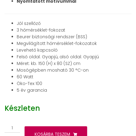
Nyomtatott motívummal
Jól szellőző
3 hőmérséklet-fokozat
Beurer biztonsági rendszer (BSS)
Megvilágított hőmérséklet-fokozatok
Levehető kapcsoló
Felső oldal: Gyapjú, alsó oldal: Gyapjú
Méret: kb. 150 (H) x 80 (SZ) cm
Mosógépben mosható 30 °C-on
60 Watt
Öko-Tex 100
5 év garancia
Készleten
Beurer
TS
KOSÁRBA TESZEM