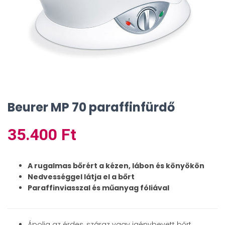
Beurer MP 70 paraffinfürdő
35.400
Ft
A rugalmas bőrért a kézen, lábon és könyökön
Nedvességgel látja el a bőrt
Paraffinviasszal és műanyag fóliával
Ápolja az érdes, száraz vagy igénybevett bőrt