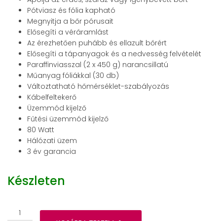
Pótviasz és fólia kapható
Megnyitja a bőr pórusait
Elősegíti a véráramlást
Az érezhetően puhább és ellazult bőrért
Elősegíti a tápanyagok és a nedvesség felvételét
Paraffinviasszal (2 x 450 g) narancsillatú
Műanyag fóliákkal (30 db)
Változtatható hőmérséklet-szabályozás
Kábelfeltekerő
Üzemmód kijelző
Fűtési üzemmód kijelző
80 Watt
Hálózati üzem
3 év garancia
Készleten
Beurer