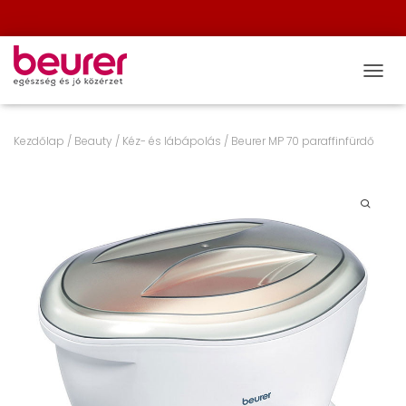
NAVIG
Kezdőlap
/
Beauty
/
Kéz- és lábápolás
/ Beurer MP 70 paraffinfürdő