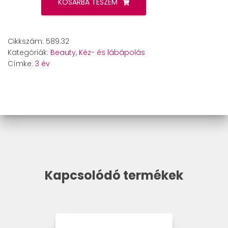
MP
KOSÁRBA TESZEM
70
paraffinfürdő
mennyiség
Cikkszám:
589.32
Kategóriák:
Beauty
,
Kéz- és lábápolás
Címke:
3 év
Kapcsolódó termékek