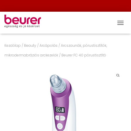
NAVIG
Kezdőlap
/
Beauty
/
Arcápolás
/
Arcszaunák, pórustisztítók,
mikrodermabráziós arckezelők
/ Beurer FC 40 pórustisztító