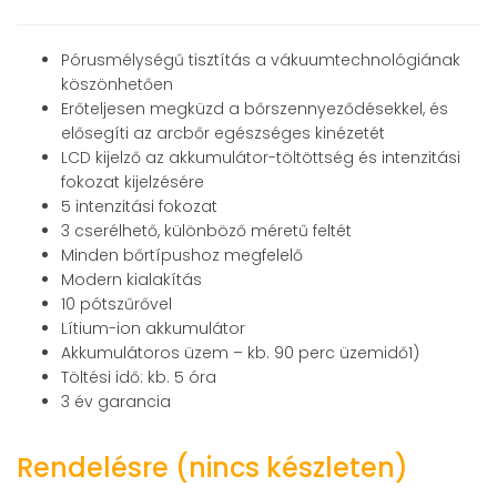
Pórusmélységű tisztítás a vákuumtechnológiának
köszönhetően
Erőteljesen megküzd a bőrszennyeződésekkel, és
elősegíti az arcbőr egészséges kinézetét
LCD kijelző az akkumulátor-töltöttség és intenzitási
fokozat kijelzésére
5 intenzitási fokozat
3 cserélhető, különböző méretű feltét
Minden bőrtípushoz megfelelő
Modern kialakítás
10 pótszűrővel
Lítium-ion akkumulátor
Akkumulátoros üzem – kb. 90 perc üzemidő1)
Töltési idő: kb. 5 óra
3 év garancia
Rendelésre (nincs készleten)