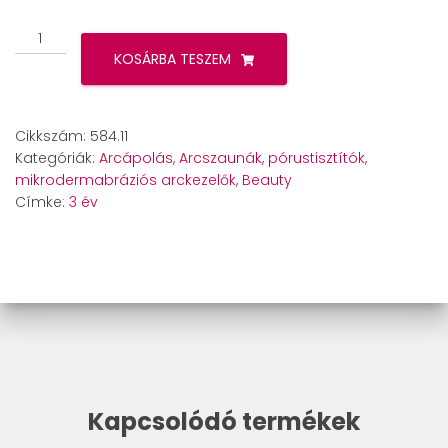
Beurer
FC
KOSÁRBA TESZEM
40
pórustisztító
mennyiség
Cikkszám:
584.11
Kategóriák:
Arcápolás
,
Arcszaunák, pórustisztítók,
mikrodermabráziós arckezelők
,
Beauty
Címke:
3 év
Kapcsolódó termékek