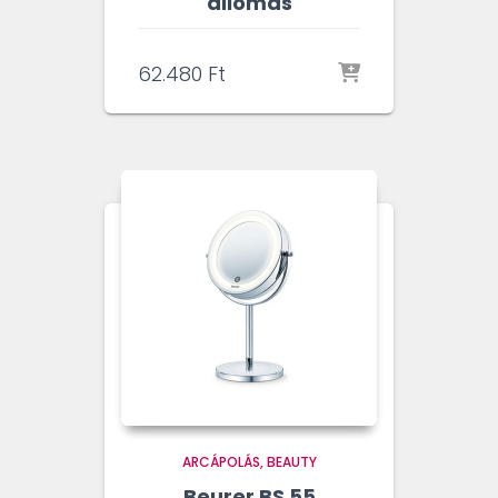
állomás
62.480
Ft
ARCÁPOLÁS
BEAUTY
Beurer BS 55