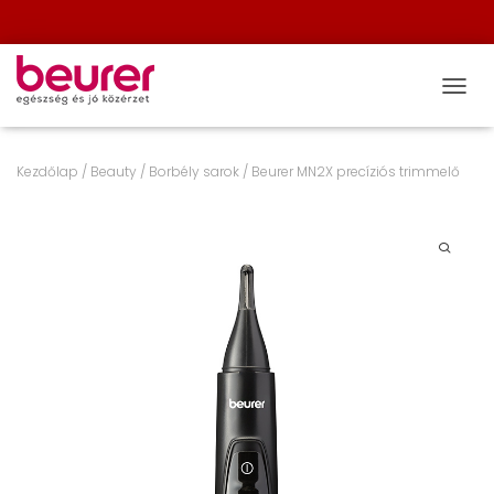
NAVIG
Kezdőlap
/
Beauty
/
Borbély sarok
/ Beurer MN2X precíziós trimmelő