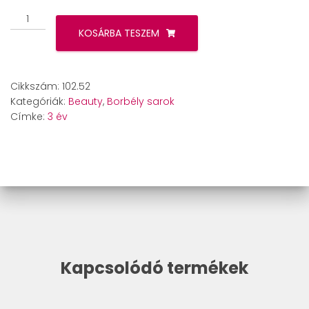
Beurer
MN2X
KOSÁRBA TESZEM
precíziós
trimmelő
mennyiség
Cikkszám:
102.52
Kategóriák:
Beauty
,
Borbély sarok
Címke:
3 év
Kapcsolódó termékek