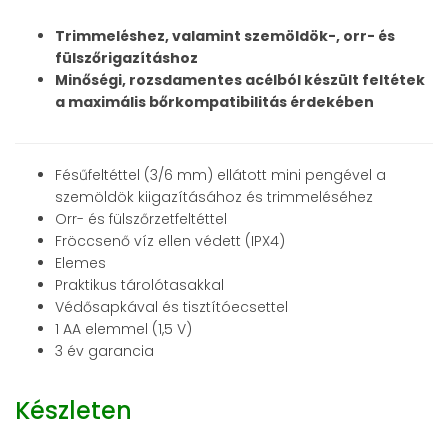
Trimmeléshez, valamint szemöldök-, orr- és
fülszőrigazításhoz
Minőségi, rozsdamentes acélból készült feltétek
a maximális bőrkompatibilitás érdekében
Fésűfeltéttel (3/6 mm) ellátott mini pengével a
szemöldök kiigazításához és trimmeléséhez
Orr- és fülszőrzetfeltéttel
Fröccsenő víz ellen védett (IPX4)
Elemes
Praktikus tárolótasakkal
Védősapkával és tisztítóecsettel
1 AA elemmel (1,5 V)
3 év garancia
Készleten