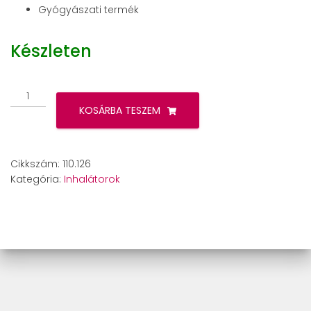
Gyógyászati termék
Készleten
Beurer
IH
KOSÁRBA TESZEM
47
éves
cserekészlet
Cikkszám:
110.126
mennyiség
Kategória:
Inhalátorok