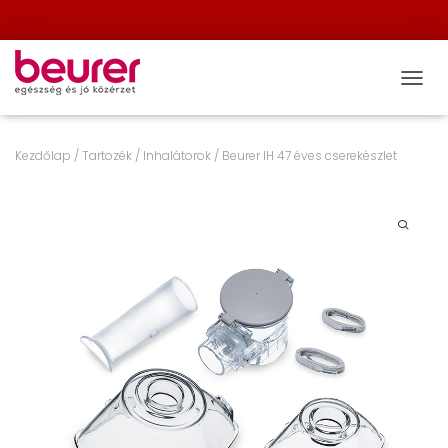
NAVIG
Kezdőlap
/
Tartozék
/
Inhalátorok
/ Beurer IH 47 éves cserekészlet