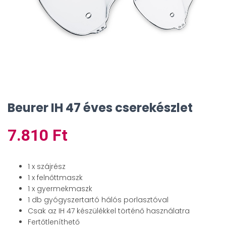
Beurer IH 47 éves cserekészlet
7.810
Ft
1 x szájrész
1 x felnőttmaszk
1 x gyermekmaszk
1 db gyógyszertartó hálós porlasztóval
Csak az IH 47 készülékkel történő használatra
Fertőtleníthető