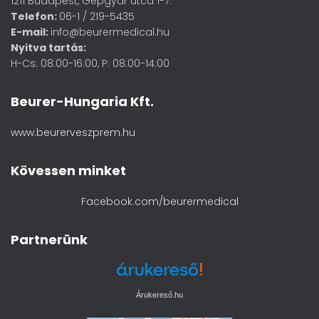
1211 Budapest, Gépgyár utca 1-7.
Telefon:
06-1 / 219-5435
E-mail:
info@beurermedical.hu
Nyitva tartás:
H-Cs: 08:00-16:00, P: 08:00-14:00
Beurer-Hungaria Kft.
www.beurerveszprem.hu
Kövessen minket
Facebook.com/beurermedical
Partnerünk
Árukereső.hu