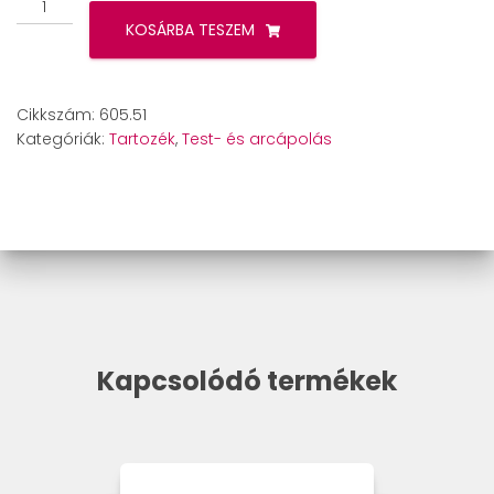
Beurer
FC
KOSÁRBA TESZEM
45
pótkefe
mennyiség
Cikkszám:
605.51
Kategóriák:
Tartozék
,
Test- és arcápolás
Kapcsolódó termékek