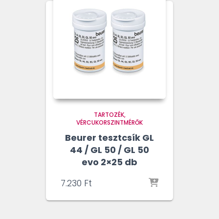
TARTOZÉK
VÉRCUKORSZINTMÉRŐK
Beurer tesztcsík GL
44 / GL 50 / GL 50
evo 2×25 db
7.230
Ft