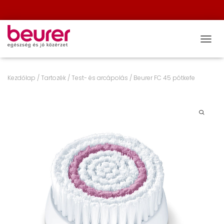
NAVIG
Kezdőlap
/
Tartozék
/
Test- és arcápolás
/ Beurer FC 45 pótkefe