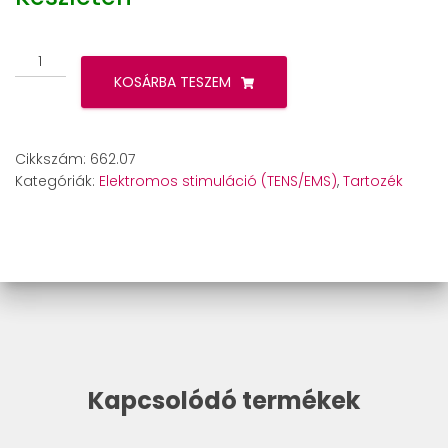
Beurer
EM
KOSÁRBA TESZEM
95
mandzsetta
M
Cikkszám:
662.07
2
Kategóriák:
Elektromos stimuláció (TENS/EMS)
,
Tartozék
db
mennyiség
Kapcsolódó termékek