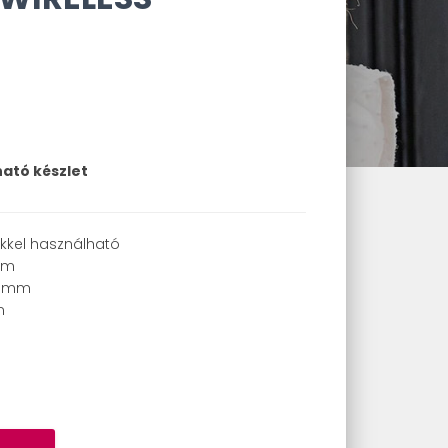
ató készlet
ékkel használható
mm
75 mm
m