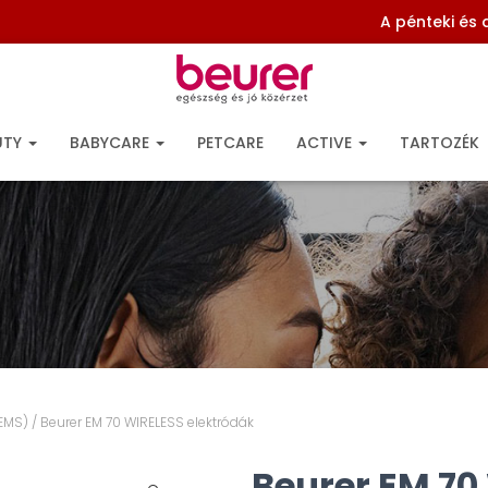
A pénteki és
UTY
BABYCARE
PETCARE
ACTIVE
TARTOZÉK
/EMS)
/ Beurer EM 70 WIRELESS elektródák
Beurer EM 70