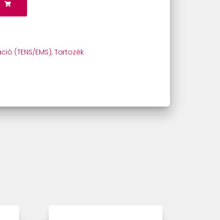
áció (TENS/EMS)
,
Tartozék