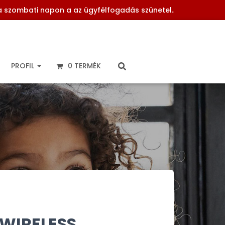
 a szombati napon a az ügyfélfogadás szünetel
.
PROFIL
0 TERMÉK
 WIRELESS