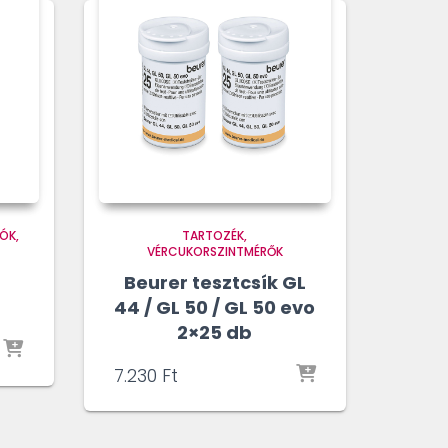
TÓK
TARTOZÉK
VÉRCUKORSZINTMÉRŐK
Beurer tesztcsík GL
44 / GL 50 / GL 50 evo
2×25 db
7.230
Ft