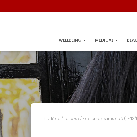
WELLBEING
MEDICAL
BEA
Kezdőlap
/
Tartozék
/
Elektromos stimuláció (TENS