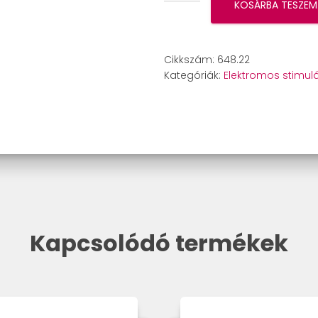
EM
KOSÁRBA TESZEM
70
WIRELESS
elektródák
Cikkszám:
648.22
mennyiség
Kategóriák:
Elektromos stimul
Kapcsolódó termékek