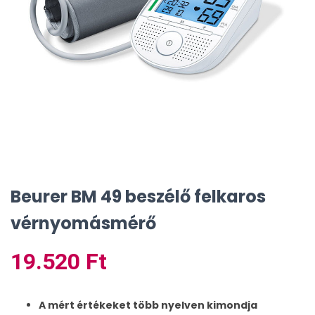
Beurer BM 49 beszélő felkaros
vérnyomásmérő
19.520
Ft
A mért értékeket több nyelven kimondja