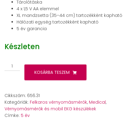
Tárolótáska
4 x 1,5 V AA elemmel
XL mandzsetta (35–44 cm) tartozékként kapható
Hálózati egység tartozékként kapható
5 év garancia
Készleten
Beurer
BM
KOSÁRBA TESZEM
49
beszélő
felkaros
Cikkszám:
656.31
vérnyomásmérő
Kategóriák:
Felkaros vérnyomásmérők
,
Medical
,
mennyiség
Vérnyomásmérők és mobil EKG készülékek
Címke:
5 év