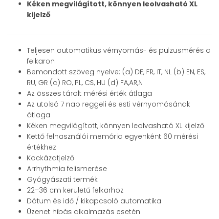
Kéken megvilágított, könnyen leolvasható XL
kijelző
Teljesen automatikus vérnyomás- és pulzusmérés a
felkaron
Bemondott szöveg nyelve: (a) DE, FR, IT, NL (b) EN, ES,
RU, GR (c) RO, PL, CS, HU (d) FA,AR,N
Az összes tárolt mérési érték átlaga
Az utolsó 7 nap reggeli és esti vérnyomásának
átlaga
Kéken megvilágított, könnyen leolvasható XL kijelző
Kettő felhasználói memória egyenként 60 mérési
értékhez
Kockázatjelző
Arrhythmia felismerése
Gyógyászati termék
22–36 cm kerületű felkarhoz
Dátum és idő / kikapcsoló automatika
Üzenet hibás alkalmazás esetén