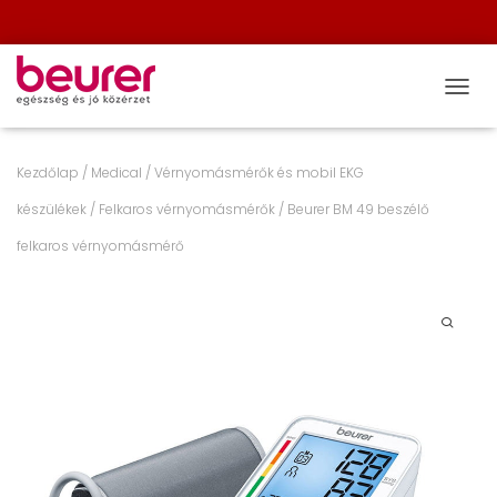
NAVIG
Kezdőlap
/
Medical
/
Vérnyomásmérők és mobil EKG
készülékek
/
Felkaros vérnyomásmérők
/ Beurer BM 49 beszélő
felkaros vérnyomásmérő