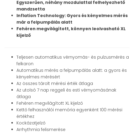
Egyszerűen, néhány mozdulattal felhelyezhető
mandzsetta
Inflation Technology: Gyors és kényelmes mérés
már a felpumpálás alatt
Fehéren megvilágított, könnyen leolvasható XL
kijelző
Teljesen automatikus vérnyomás- és pulzusmérés a
felkaron
Automatikus mérés a felpumpálás alatt: a gyors és
kényelmes mérésért
Az összes tárolt mérési érték átlaga
Az utolsó 7 nap reggeli és esti vérnyomásának
átlaga
Fehéren megvilágított XL kijelző
Kettő felhasználói memória egyenként 100 mérési
értékhez
Kockázatjelző
Arrhythmia felismerése