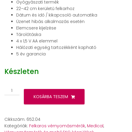
Gyógyászati termék
22–42 cm kerületű felkarhoz
Dátum és idő / kikapcsoló automatika
Üzenet hibás alkalmazás esetén
Elemcsere kijelzése
Tárolótáska
4 x 1,5 V AA elemmel
Hálózati egység tartozékként kapható
5 év garancia
Készleten
Beurer
BM
KOSÁRBA TESZEM
51
EASYCLIP
felkaros
Cikkszám:
652.04
vérnyomásmérő
Kategóriák:
Felkaros vérnyomásmérők
,
Medical
,
mennyiség