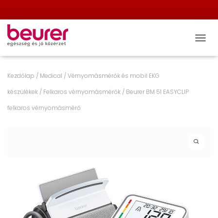
NAVIG
Kezdőlap
/
Medical
/
Vérnyomásmérők és mobil EKG
készülékek
/
Felkaros vérnyomásmérők
/ Beurer BM 51 EASYCLIP
felkaros vérnyomásmérő