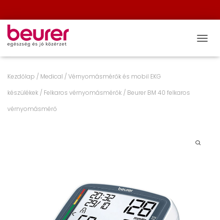
NAVIG
Kezdőlap
/
Medical
/
Vérnyomásmérők és mobil EKG
készülékek
/
Felkaros vérnyomásmérők
/ Beurer BM 40 felkaros
vérnyomásmérő