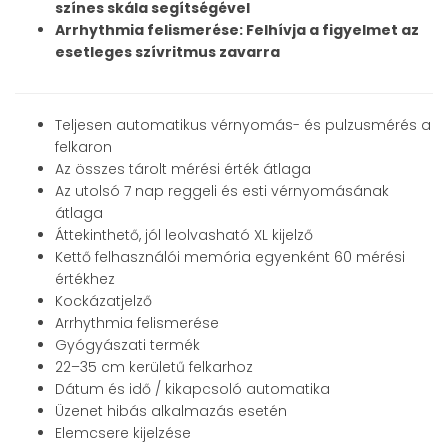
színes skála segítségével
Arrhythmia felismerése: Felhívja a figyelmet az
esetleges szívritmus zavarra
Teljesen automatikus vérnyomás- és pulzusmérés a
felkaron
Az összes tárolt mérési érték átlaga
Az utolsó 7 nap reggeli és esti vérnyomásának
átlaga
Áttekinthető, jól leolvasható XL kijelző
Kettő felhasználói memória egyenként 60 mérési
értékhez
Kockázatjelző
Arrhythmia felismerése
Gyógyászati termék
22–35 cm kerületű felkarhoz
Dátum és idő / kikapcsoló automatika
Üzenet hibás alkalmazás esetén
Elemcsere kijelzése