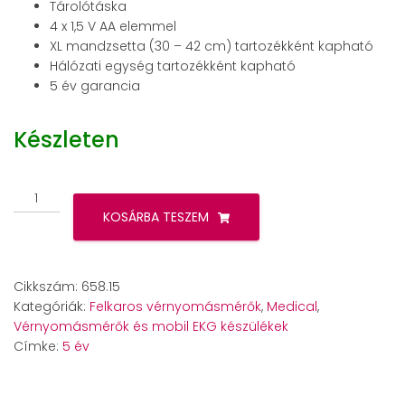
Tárolótáska
4 x 1,5 V AA elemmel
XL mandzsetta (30 – 42 cm) tartozékként kapható
Hálózati egység tartozékként kapható
5 év garancia
Készleten
Beurer
BM
KOSÁRBA TESZEM
40
felkaros
vérnyomásmérő
Cikkszám:
658.15
mennyiség
Kategóriák:
Felkaros vérnyomásmérők
,
Medical
,
Vérnyomásmérők és mobil EKG készülékek
Címke:
5 év