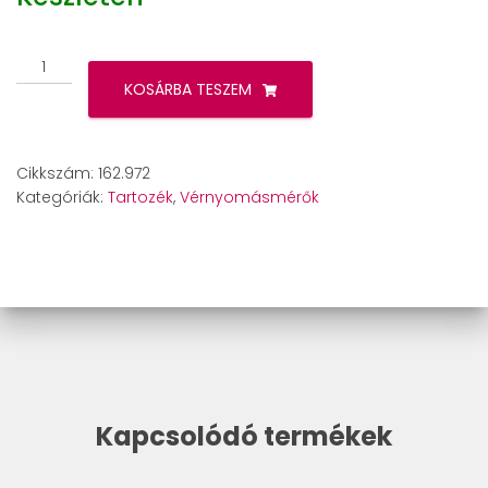
Beurer
BM
KOSÁRBA TESZEM
26
/
BM
Cikkszám:
162.972
40
Kategóriák:
Tartozék
,
Vérnyomásmérők
mandzsetta
mennyiség
Kapcsolódó termékek