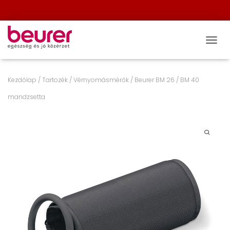
NAVIG
Kezdőlap
/
Tartozék
/
Vérnyomásmérők
/ Beurer BM 26 / BM 40
mandzsetta