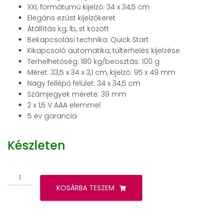
XXL formátumú kijelző: 34 x 34,5 cm
Elegáns ezüst kijelzőkeret
Átállítás kg, lb, st között
Bekapcsolási technika: Quick Start
Kikapcsoló automatika, túlterhelés kijelzése
Terhelhetőség: 180 kg/beosztás: 100 g
Méret: 33,5 x 34 x 3,1 cm, kijelző: 95 x 49 mm
Nagy fellépő felület: 34 x 34,5 cm
Számjegyek mérete: 39 mm
2 x 1,5 V AAA elemmel
5 év garancia
Készleten
Beurer
PS
KOSÁRBA TESZEM
25
személymérleg
mennyiség