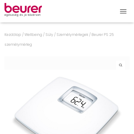
NAVIG
Kezdőlap
/
Wellbeing
/
Súly
/
Személymérlegek
/ Beurer PS 25
személymérleg