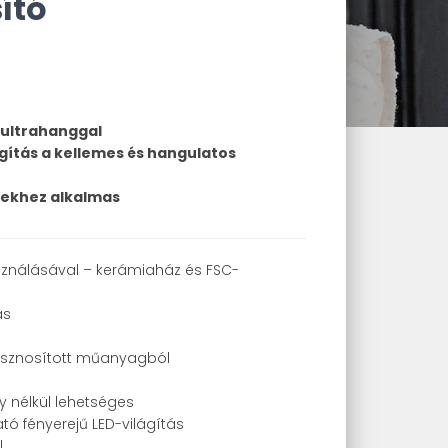
ító
 ultrahanggal
gítás a kellemes és hangulatos
gekhez alkalmas
sználásával – kerámiaház és FSC-
as
ahasznosított műanyagból
y nélkül lehetséges
tó fényerejű LED-világítás
l