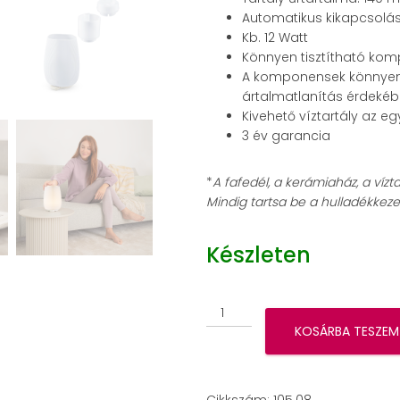
Automatikus kikapcsolá
Kb. 12 Watt
Könnyen tisztítható ko
A komponensek könnyen
ártalmatlanítás érdeké
Kivehető víztartály az eg
3 év garancia
*
A fafedél, a kerámiaház, a vízt
Mindig tartsa be a hulladékkezel
Készleten
Beurer
LA
KOSÁRBA TESZEM
45
Green
Planet