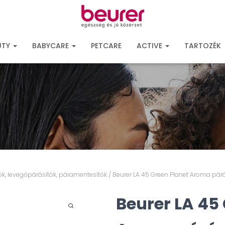
UTY
BABYCARE
PETCARE
ACTIVE
TARTOZÉK
tók, levegőpárásítók, páramentesítők
/ Beurer LA 45 Green Planet Aroma pár
Beurer LA 45