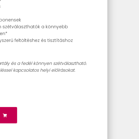
s
mponensek
 szétválaszthatók a könnyebb
ben*
yszerű feltöltéshez és tisztításhoz
artály és a fedél könnyen szétválasztható.
éssel kapcsolatos helyi előírásokat.