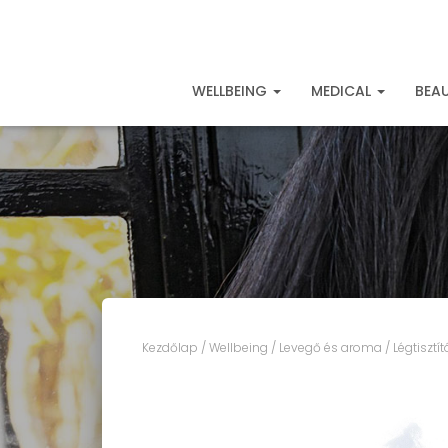
WELLBEING
MEDICAL
BEA
Kezdőlap
/
Wellbeing
/
Levegő és aroma
/
Légtisztí