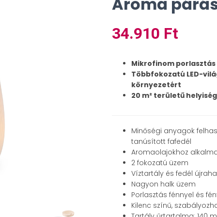
Aroma párás
34.910
Ft
Mikrofinom porlasztás
Többfokozatú LED-vilá
környezetért
20 m² területű helyisé
Minőségi anyagok felha
tanúsított fafedél
Aromaolajokhoz alkalm
2 fokozatú üzem
Víztartály és fedél újr
Nagyon halk üzem
Porlasztás fénnyel és fén
Kilenc színű, szabályozha
Tartály űrtartalma: 140 m