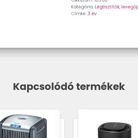
Cikkszám:
105.08
Aroma
Kategória:
Légtisztítók, leveg
párásító
Címke:
3 év
mennyiség
Kapcsolódó termékek