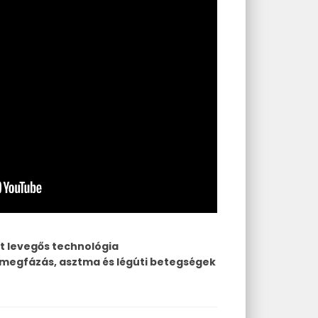
t levegős technológia
k, megfázás, asztma és légúti betegségek