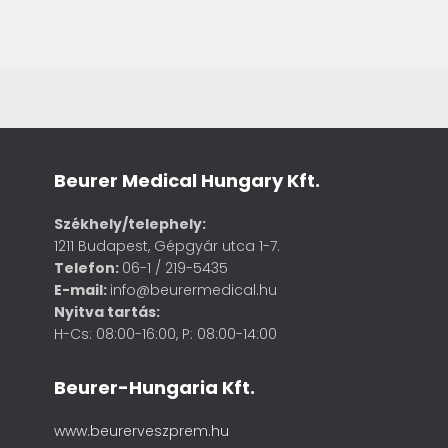
Beurer Medical Hungary Kft.
Székhely/telephely:
1211 Budapest, Gépgyár utca 1-7.
Telefon:
06-1 / 219-5435
E-mail:
info@beurermedical.hu
Nyitva tartás:
H-Cs: 08:00-16:00, P: 08:00-14:00
Beurer-Hungaria Kft.
www.beurerveszprem.hu