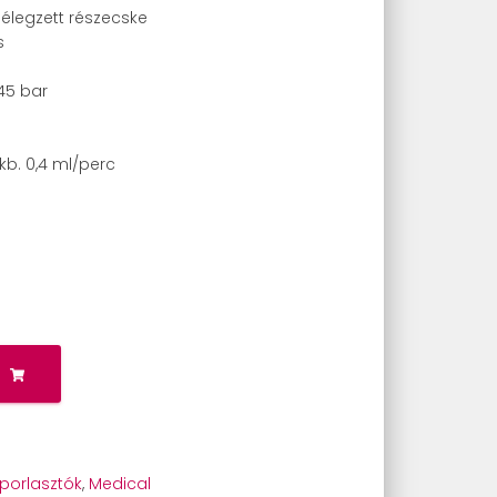
élegzett részecske
s
45 bar
 kb. 0,4 ml/perc
zporlasztók
,
Medical