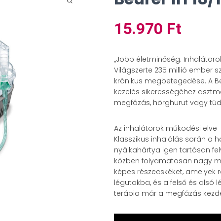
15.970
Ft
„Jobb életminőség. Inhalátoro
Világszerte 235 millió ember
krónikus megbetegedése. A Beu
kezelés sikerességéhez asztm
megfázás, hörghurut vagy tüd
Az inhalátorok működési elve
Klasszikus inhalálás során a 
nyálkahártya igen tartósan fel
közben folyamatosan nagy men
képes részecskéket, amelyek 
légutakba, és a felső és alsó l
terápia már a megfázás kezd