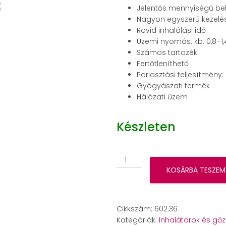
Jelentős mennyiségű bel
Nagyon egyszerű kezelé
Rövid inhalálási idő
Üzemi nyomás: kb. 0,8–1,
Számos tartozék
Fertőtleníthető
Porlasztási teljesítmény:
Gyógyászati termék
Hálózati üzem
Készleten
Beurer
IH
KOSÁRBA TESZEM
18/1
inhalátor
mennyiség
Cikkszám:
602.36
Kategóriák:
Inhalátorok és gő