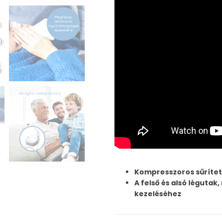
Kompresszoros sűrítet
A felső és alsó léguta
kezeléséhez