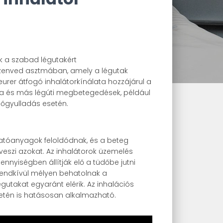
k a szabad légutakért
 szenved asztmában, amely a légutak
rer átfogó inhalátorkínálata hozzájárul a
a és más légúti megbetegedések, például
őgyulladás esetén.
hatóanyagok feloldódnak, és a beteg
veszi azokat. Az inhalátorok üzemelés
nyiségben állítják elő a tüdőbe jutni
rendkívül mélyen behatolnak a
égutakat egyaránt elérik. Az inhalációs
etén is hatásosan alkalmazható.