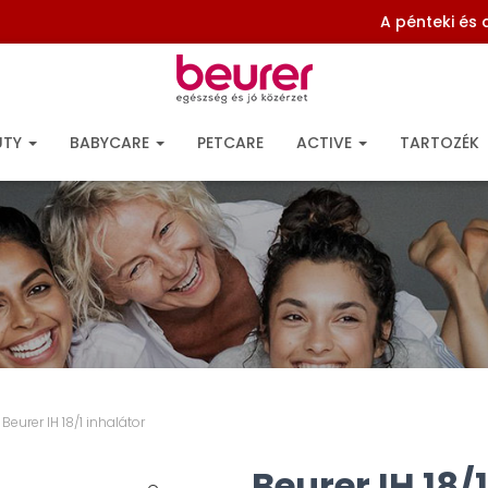
A pénteki és
UTY
BABYCARE
PETCARE
ACTIVE
TARTOZÉK
 Beurer IH 18/1 inhalátor
Beurer IH 18/