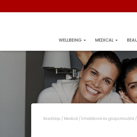
WELLBEING
MEDICAL
BEA
Kezdőlap
/
Medical
/
Inhalátorok és gőzporlasztók
/