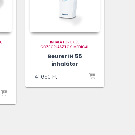
K
INHALÁTOROK ÉS
GŐZPORLASZTÓK
MEDICAL
Beurer IH 55
inhalátor
ő
41.650
Ft