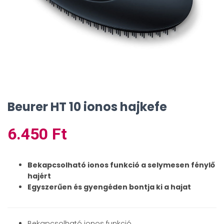
Beurer HT 10 ionos hajkefe
6.450
Ft
Bekapcsolható ionos funkció a selymesen fénylő
hajért
Egyszerűen és gyengéden bontja ki a hajat
Bekapcsolható ionos funkció