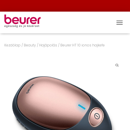
NAVIG
Kezdőlap
/
Beauty
/
Hajápolás
/ Beurer HT 10 ionos hajkefe