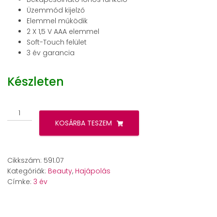
Üzemmód kijelző
Elemmel működik
2 X 1,5 V AAA elemmel
Soft-Touch felület
3 év garancia
Készleten
Beurer
HT
KOSÁRBA TESZEM
10
ionos
hajkefe
Cikkszám:
591.07
mennyiség
Kategóriák:
Beauty
,
Hajápolás
Címke:
3 év