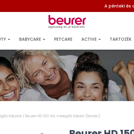
A pénteki és
UTY
BABYCARE
PETCARE
ACTIVE
TARTOZÉK
egítő takarók
/ Beurer HD 150 XXL melegítő takaró (Nordic)
Beurer HD 15