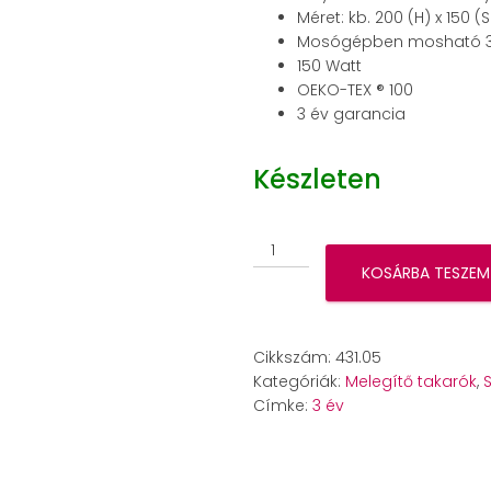
Méret: kb. 200 (H) x 150 (
Mosógépben mosható 3
150 Watt
OEKO-TEX ® 100
3 év garancia
Készleten
Beurer
HD
KOSÁRBA TESZEM
150
XXL
melegítő
Cikkszám:
431.05
takaró
Kategóriák:
Melegítő takarók
,
(Nordic)
Címke:
3 év
mennyiség