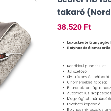
takaró (Nord
38.520
Ft
Luxuskivitelű anyagból 
Bolyhos és álomszerű
Rendkívül puha felület
Jól szellőző
Simulékony és bőrbarát
6 hőmérséklet-fokozat
Beurer biztonsági rendsz
Automatikus kikapcsolás
Megvilágított hőmérsékl
Levehető kapcsoló
Bolyhos mikroszálas an