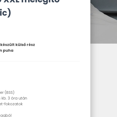
ic)
készült külső rész
en puha
er (BSS)
 kb. 3 óra után
et-fokozatok
yagból