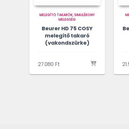
MELEGÍTŐ TAKARÓK
SIMULÉKONY
M
MELEGSÉG
Beurer HD 75 COSY
Be
melegítő takaró
(vakondszürke)
27.080
Ft
21