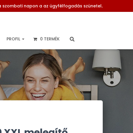
 a szombati napon a az ügyfélfogadás szünetel
.
PROFIL
0 TERMÉK
0 XXL melegítő