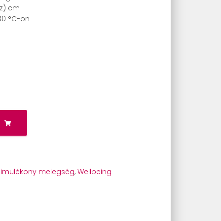
Sz) cm
0 °C-on
Simulékony melegség
,
Wellbeing