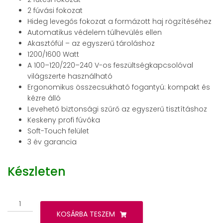
2 fúvási fokozat
Hideg levegős fokozat a formázott haj rögzítéséhez
Automatikus védelem túlhevülés ellen
Akasztófül – az egyszerű tároláshoz
1200/1600 Watt
A 100–120/220–240 V-os feszültségkapcsolóval
világszerte használható
Ergonomikus összecsukható fogantyú: kompakt és
kézre álló
Levehető biztonsági szűrő az egyszerű tisztításhoz
Keskeny profi fúvóka
Soft-Touch felület
3 év garancia
Készleten
Beurer
HC
KOSÁRBA TESZEM