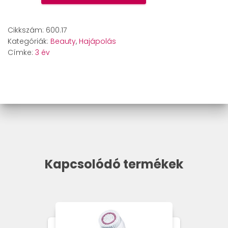
25
LE
úti
Cikkszám:
600.17
hajszárító
Kategóriák:
Beauty
,
Hajápolás
mennyiség
Címke:
3 év
Kapcsolódó termékek