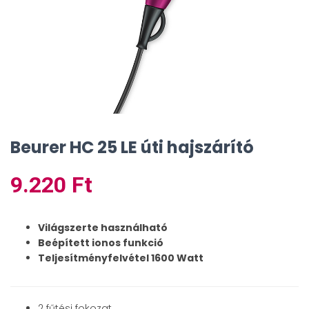
Beurer HC 25 LE úti hajszárító
9.220
Ft
Világszerte használható
Beépített ionos funkció
Teljesítményfelvétel 1600 Watt
2 fűtési fokozat