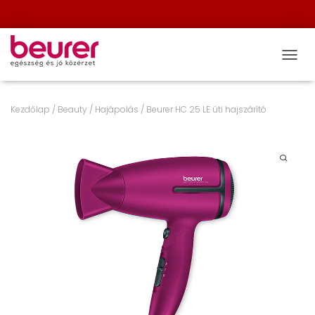
NAVIG
Kezdőlap
/
Beauty
/
Hajápolás
/ Beurer HC 25 LE úti hajszárító