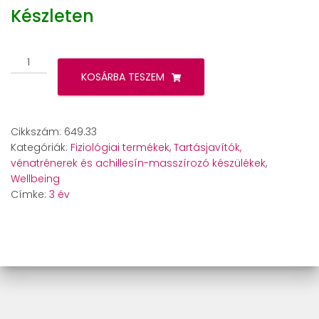
Készleten
Beurer
FM
KOSÁRBA TESZEM
200
ACHILLOMED
achillesín-
Cikkszám:
649.33
masszírozó
Kategóriák:
Fiziológiai termékek
,
Tartásjavítók,
készülék
vénatrénerek és achillesín-masszírozó készülékek
,
mennyiség
Wellbeing
Címke:
3 év