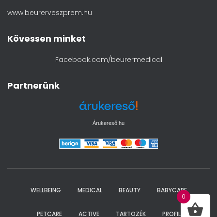
www.beurerveszprem.hu
Kövessen minket
Facebook.com/beurermedical
Partnerünk
Árukereső.hu
WELLBEING
MEDICAL
BEAUTY
BABYCARE
0
PETCARE
ACTIVE
TARTOZÉK
PROFIL