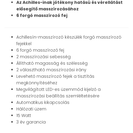
Az Achilles-inak jótékony hatású és vérellátást
e
lősegítő masszírozásához
6 forgó masszírozó fej
Achillesín-masszírozó készülék forgó masszírozó
fejekkel
6 forgó masszírozó fej
2 masszírozási sebesség
Állítható magasság és szélesség
2 választható masszírozási irány
Levehető masszírozó fejek a tisztítás
megkönnyítéséhez
Megvilágított LED-es üzemmód kijelző a
masszírozási beállítás szemléltetésére
Automatikus kikapcsolás
Hálózati üzem
15 Watt
3 év garancia