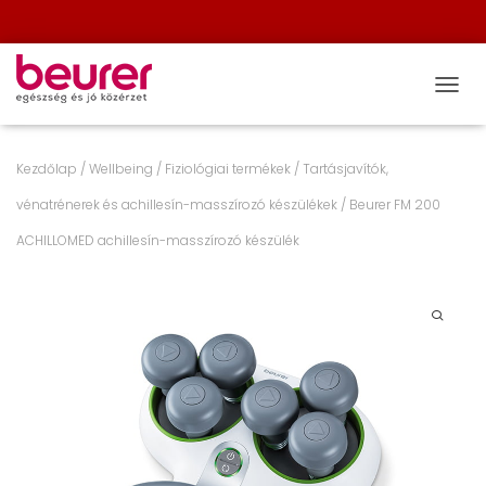
NAVIG
Kezdőlap
/
Wellbeing
/
Fiziológiai termékek
/
Tartásjavítók,
vénatrénerek és achillesín-masszírozó készülékek
/ Beurer FM 200
ACHILLOMED achillesín-masszírozó készülék