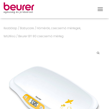
NAVIG
Kezdőlap
/
Babycare
/
Hőmérők, csecsemő mérlegek,
tetűfésű
/ Beurer BY 80 csecsemő mérleg