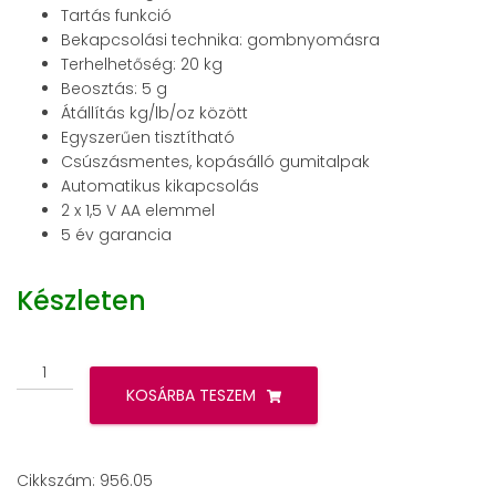
Tartás funkció
Bekapcsolási technika: gombnyomásra
Terhelhetőség: 20 kg
Beosztás: 5 g
Átállítás kg/lb/oz között
Egyszerűen tisztítható
Csúszásmentes, kopásálló gumitalpak
Automatikus kikapcsolás
2 x 1,5 V AA elemmel
5 év garancia
Készleten
Beurer
BY
KOSÁRBA TESZEM
80
csecsemő
mérleg
Cikkszám:
956.05
mennyiség