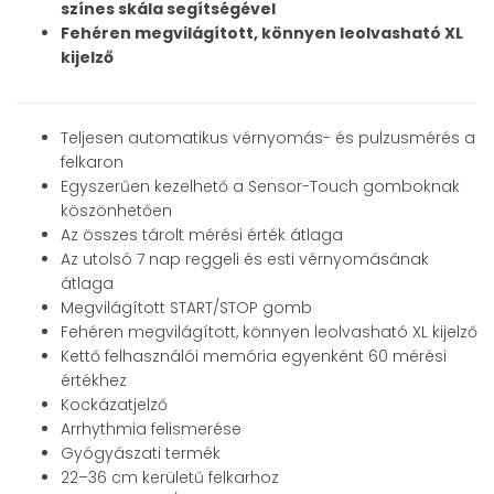
színes skála segítségével
Fehéren megvilágított, könnyen leolvasható XL
kijelző
Teljesen automatikus vérnyomás- és pulzusmérés a
felkaron
Egyszerűen kezelhető a Sensor-Touch gomboknak
köszönhetően
Az összes tárolt mérési érték átlaga
Az utolsó 7 nap reggeli és esti vérnyomásának
átlaga
Megvilágított START/STOP gomb
Fehéren megvilágított, könnyen leolvasható XL kijelző
Kettő felhasználói memória egyenként 60 mérési
értékhez
Kockázatjelző
Arrhythmia felismerése
Gyógyászati termék
22–36 cm kerületű felkarhoz