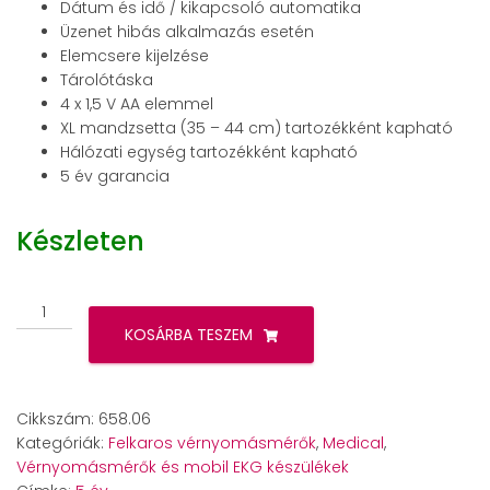
Dátum és idő / kikapcsoló automatika
Üzenet hibás alkalmazás esetén
Elemcsere kijelzése
Tárolótáska
4 x 1,5 V AA elemmel
XL mandzsetta (35 – 44 cm) tartozékként kapható
Hálózati egység tartozékként kapható
5 év garancia
Készleten
Beurer
BM
KOSÁRBA TESZEM
45
felkaros
vérnyomásmérő
Cikkszám:
658.06
mennyiség
Kategóriák:
Felkaros vérnyomásmérők
,
Medical
,
Vérnyomásmérők és mobil EKG készülékek