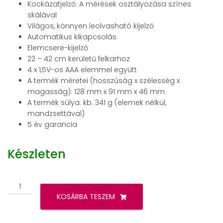
Kockázatjelző: A mérések osztályozása színes
skálával
Világos, könnyen leolvasható kijelző
Automatikus kikapcsolás
Elemcsere-kijelző
22 – 42
cm kerületű felkarhoz
4 x 1,5V-os AAA elemmel együtt
A termék méretei (hosszúság x szélesség x
magasság): 128 mm x 91 mm x 46 mm
A termék súlya: kb. 341 g (elemek nélkül,
mandzsettával)
5 év garancia
Készleten
Beurer
BM
KOSÁRBA TESZEM
38
Felkaros