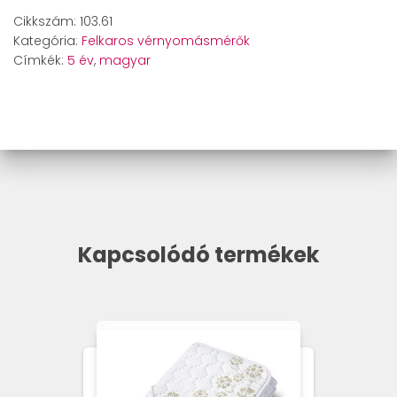
vérnyomásmérő
Cikkszám:
103.61
mennyiség
Kategória:
Felkaros vérnyomásmérők
Címkék:
5 év
,
magyar
Kapcsolódó termékek