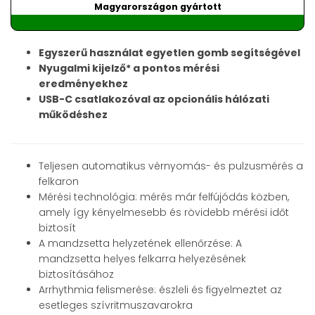
Magyarországon gyártott
Egyszerű használat egyetlen gomb segítségével
Nyugalmi kijelző* a pontos mérési
eredményekhez
USB-C csatlakozóval az opcionális hálózati
működéshez
Teljesen automatikus vérnyomás- és pulzusmérés a
felkaron
Mérési technológia: mérés már felfújódás közben,
amely így kényelmesebb és rövidebb mérési időt
biztosít
A mandzsetta helyzetének ellenőrzése: A
mandzsetta helyes felkarra helyezésének
biztosításához
Arrhythmia felismerése: észleli és figyelmeztet az
esetleges szívritmuszavarokra